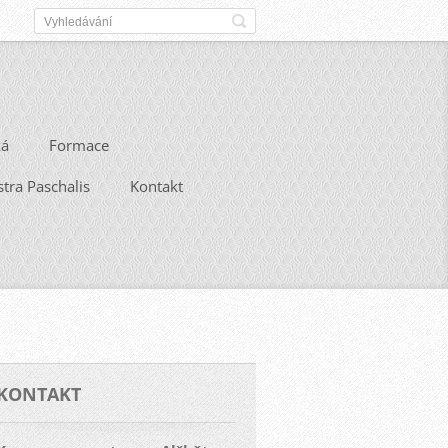
ká
Formace
stra Paschalis
Kontakt
KONTAKT