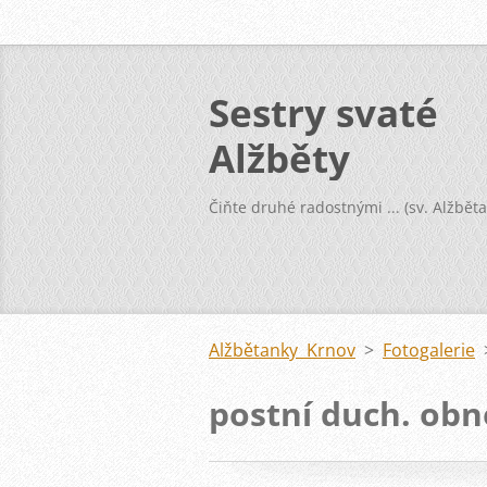
Sestry svaté
Alžběty
Čiňte druhé radostnými ... (sv. Alžběta
Alžbětanky Krnov
>
Fotogalerie
postní duch. obn