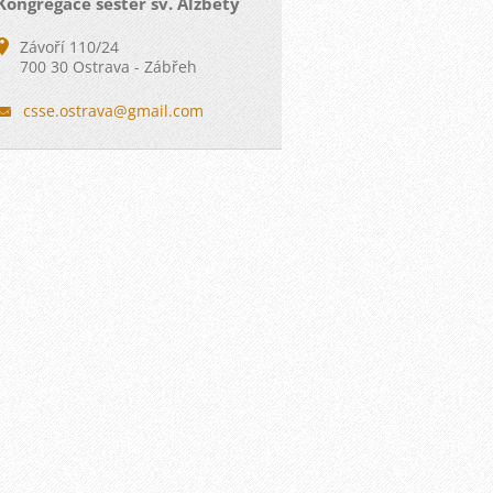
Kongregace sester sv. Alžběty
Závoří 110/24
700 30 Ostrava - Zábřeh
csse.ost
rava@gma
il.com