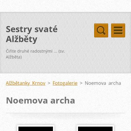
Sestry svaté
Alžběty
Čiňte druhé radostnými ... (sv.
Alžběta)
Alžbětanky Krnov
>
Fotogalerie
>
Noemova archa
Noemova archa