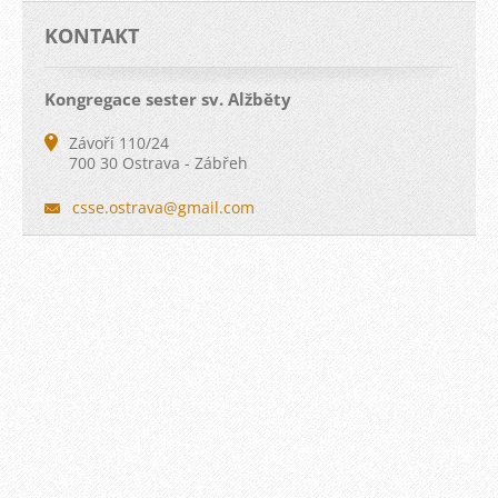
KONTAKT
Kongregace sester sv. Alžběty
Závoří 110/24
700 30 Ostrava - Zábřeh
csse.ost
rava@gma
il.com