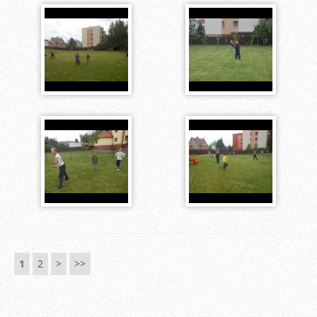
1
2
>
>>