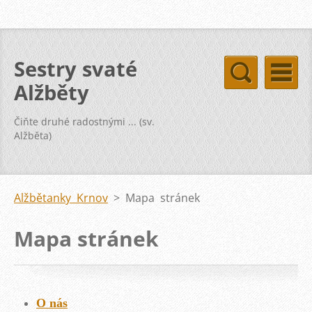
Sestry svaté
Alžběty
Čiňte druhé radostnými ... (sv.
Alžběta)
Alžbětanky Krnov
>
Mapa stránek
Mapa stránek
O nás