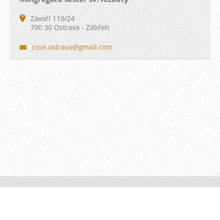
Závoří 110/24
700 30 Ostrava - Zábřeh
csse.ost
rava@gma
il.com
© 2011
Vytvořte si web zdarma!