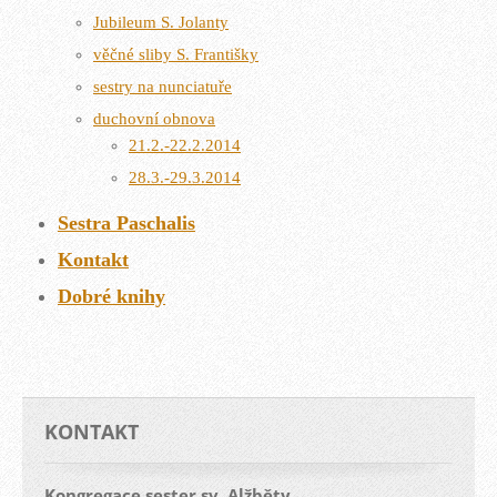
Jubileum S. Jolanty
věčné sliby S. Františky
sestry na nunciatuře
duchovní obnova
21.2.-22.2.2014
28.3.-29.3.2014
Sestra Paschalis
Kontakt
Dobré knihy
KONTAKT
Kongregace sester sv. Alžběty