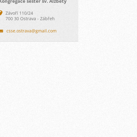
Kongregace sester sv. Alžběty
Závoří 110/24
700 30 Ostrava - Zábřeh
csse.ost
rava@gma
il.com