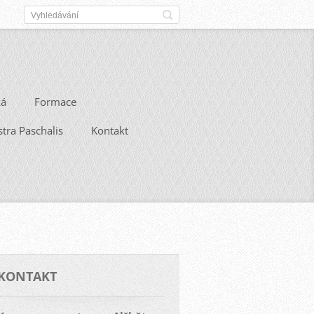
ká
Formace
stra Paschalis
Kontakt
KONTAKT