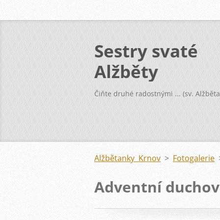
Sestry svaté
Alžběty
Čiňte druhé radostnými ... (sv. Alžběta
Alžbětanky Krnov
>
Fotogalerie
Adventní duchovn