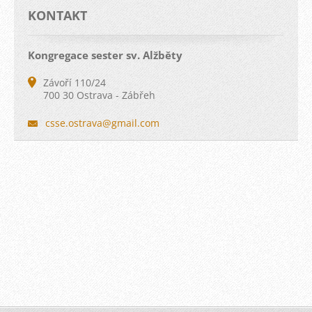
KONTAKT
Kongregace sester sv. Alžběty
Závoří 110/24
700 30 Ostrava - Zábřeh
csse.ost
rava@gma
il.com