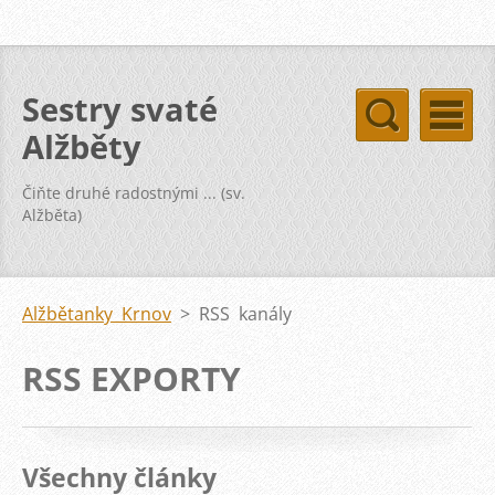
Sestry svaté
Alžběty
Čiňte druhé radostnými ... (sv.
Alžběta)
Alžbětanky Krnov
>
RSS kanály
RSS EXPORTY
Všechny články