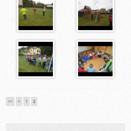
<<
<
1
2