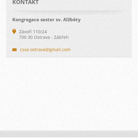
KONTAKT
Kongregace sester sv. Alžběty
Závoří 110/24
700 30 Ostrava - Zábřeh
csse.ost
rava@gma
il.com