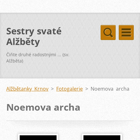
Sestry svaté
Alžběty
Čiňte druhé radostnými ... (sv.
Alžběta)
Alžbětanky Krnov
>
Fotogalerie
>
Noemova archa
Noemova archa