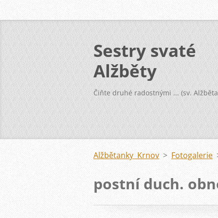
Sestry svaté
Alžběty
Čiňte druhé radostnými ... (sv. Alžběta
Alžbětanky Krnov
>
Fotogalerie
postní duch. obn