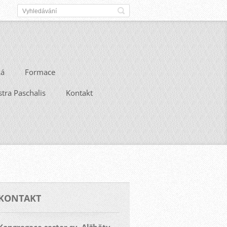
ká
Formace
stra Paschalis
Kontakt
KONTAKT