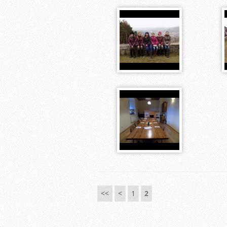
<<
<
1
2