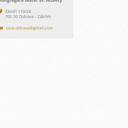
Kongregace sester sv. Alžběty
Závoří 110/24
700 30 Ostrava - Zábřeh
csse.ost
rava@gma
il.com