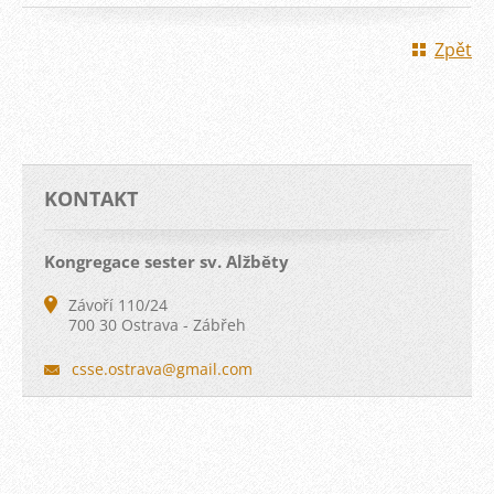
Zpět
KONTAKT
Kongregace sester sv. Alžběty
Závoří 110/24
700 30 Ostrava - Zábřeh
csse.ost
rava@gma
il.com