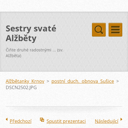
Sestry svaté
Alžběty
Čiňte druhé radostnými ... (sv.
Alžběta)
Alžbětanky Krnov
>
postní duch. obnova Sušice
>
DSCN2502.JPG
Předchozí
Spustit prezentaci
Následující