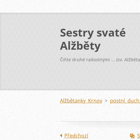
Sestry svaté
Alžběty
Čiňte druhé radostnými ... (sv. Alžběta
Alžbětanky Krnov
>
postní duch
Předchozí
S