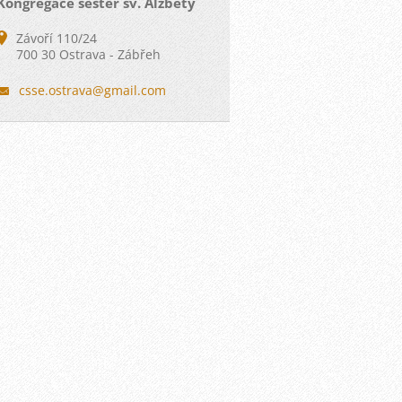
Kongregace sester sv. Alžběty
Závoří 110/24
700 30 Ostrava - Zábřeh
csse.ost
rava@gma
il.com