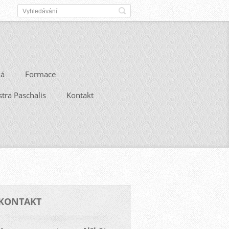
ká
Formace
stra Paschalis
Kontakt
KONTAKT