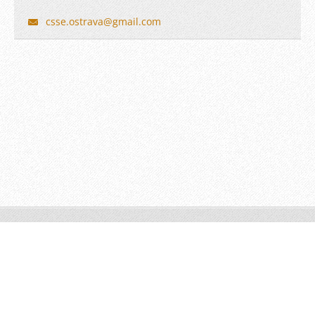
csse.ost
rava@gma
il.com
© 2011
Vytvořte si web zdarma!