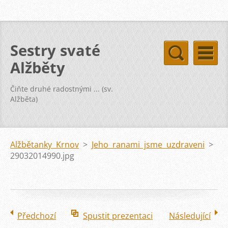
Sestry svaté
Alžběty
Čiňte druhé radostnými ... (sv.
Alžběta)
Alžbětanky Krnov
>
Jeho ranami jsme uzdraveni
>
29032014990.jpg
Předchozí
Spustit prezentaci
Následující