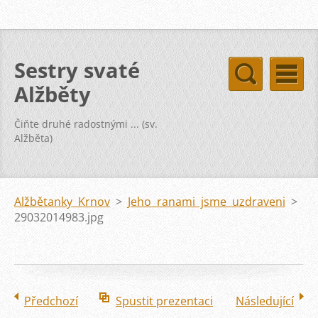
Sestry svaté
Alžběty
Čiňte druhé radostnými ... (sv.
Alžběta)
Alžbětanky Krnov
>
Jeho ranami jsme uzdraveni
>
29032014983.jpg
Předchozí
Spustit prezentaci
Následující