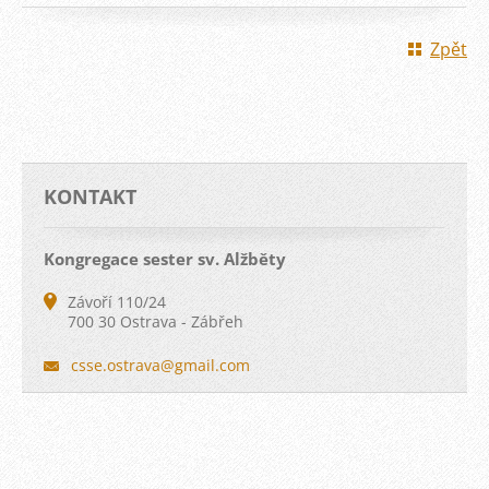
Zpět
KONTAKT
Kongregace sester sv. Alžběty
Závoří 110/24
700 30 Ostrava - Zábřeh
csse.ost
rava@gma
il.com