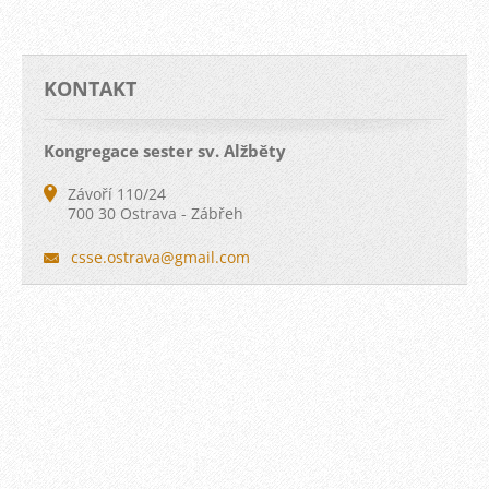
KONTAKT
Kongregace sester sv. Alžběty
Závoří 110/24
700 30 Ostrava - Zábřeh
csse.ost
rava@gma
il.com