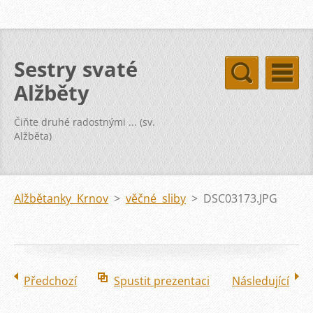
Sestry svaté
Alžběty
Čiňte druhé radostnými ... (sv.
Alžběta)
Alžbětanky Krnov
>
věčné sliby
>
DSC03173.JPG
Předchozí
Spustit prezentaci
Následující