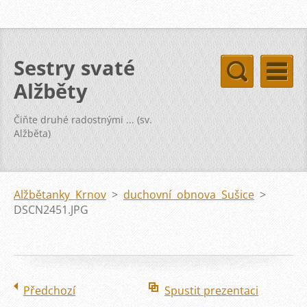
Sestry svaté
Alžběty
Čiňte druhé radostnými ... (sv.
Alžběta)
Alžbětanky Krnov
>
duchovní obnova Sušice
>
DSCN2451.JPG
Předchozí
Spustit prezentaci