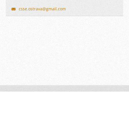
csse.ost
rava@gma
il.com
© 2011
Vytvořte si web zdarma!