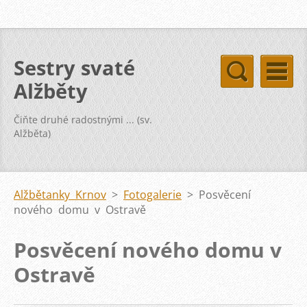
Sestry svaté
Alžběty
Čiňte druhé radostnými ... (sv.
Alžběta)
Alžbětanky Krnov
>
Fotogalerie
>
Posvěcení
nového domu v Ostravě
Posvěcení nového domu v
Ostravě