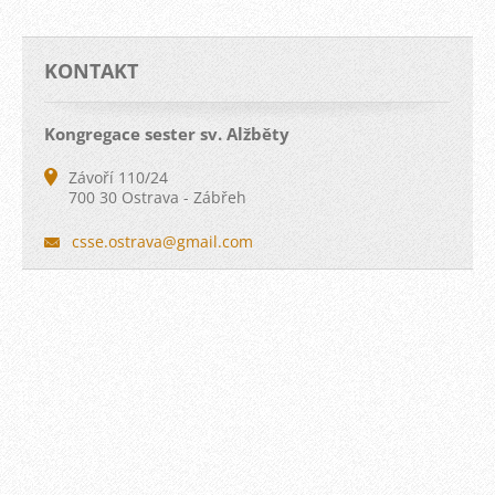
KONTAKT
Kongregace sester sv. Alžběty
Závoří 110/24
700 30 Ostrava - Zábřeh
csse.ost
rava@gma
il.com