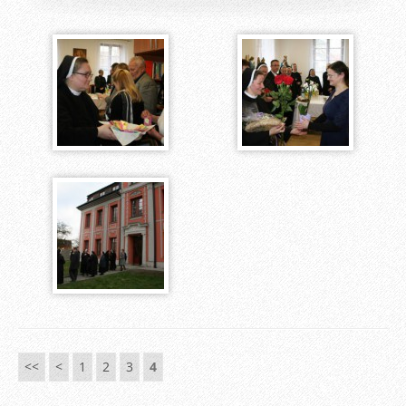
<<
<
1
2
3
4