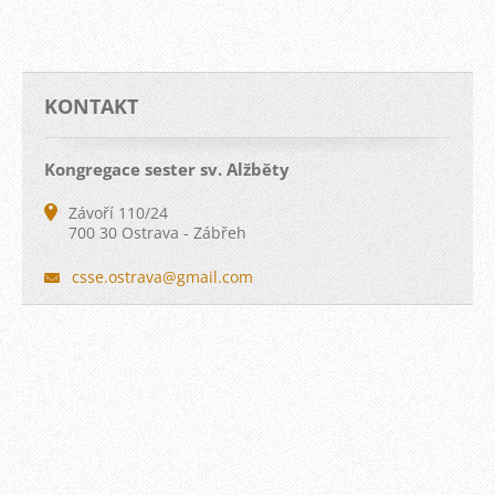
KONTAKT
Kongregace sester sv. Alžběty
Závoří 110/24
700 30 Ostrava - Zábřeh
csse.ost
rava@gma
il.com