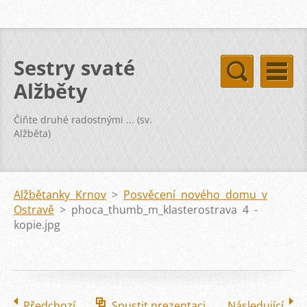
Sestry svaté
Alžběty
Čiňte druhé radostnými ... (sv.
Alžběta)
Alžbětanky Krnov
>
Posvěcení nového domu v
Ostravě
>
phoca_thumb_m_klasterostrava 4 -
kopie.jpg
Předchozí
Spustit prezentaci
Následující