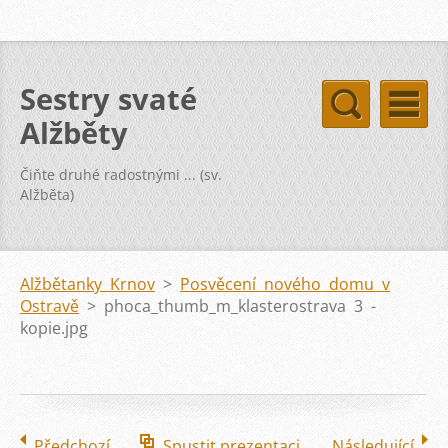
Sestry svaté
Alžběty
Čiňte druhé radostnými ... (sv.
Alžběta)
Alžbětanky Krnov
>
Posvěcení nového domu v
Ostravě
>
phoca_thumb_m_klasterostrava 3 -
kopie.jpg
Předchozí
Spustit prezentaci
Následující