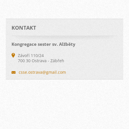
KONTAKT
Kongregace sester sv. Alžběty
Závoří 110/24
700 30 Ostrava - Zábřeh
csse.ost
rava@gma
il.com