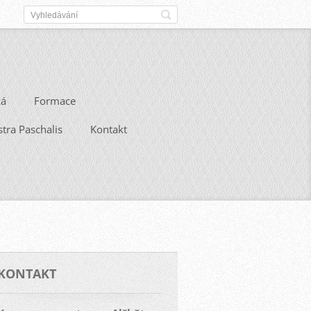
ká
Formace
stra Paschalis
Kontakt
KONTAKT