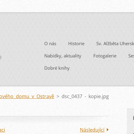
O nás
Historie
Sv. Alžběta Uhers
Nabídky, aktuality
Fotogalerie
Se
)
Dobré knihy
nového domu v Ostravě
>
dsc_0437 - kopie.jpg
aci
Následující