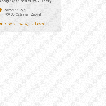
Kongregace sester sv. Alžběty
Závoří 110/24
700 30 Ostrava - Zábřeh
csse.ost
rava@gma
il.com