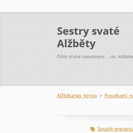
Sestry svaté
Alžběty
Čiňte druhé radostnými ... (sv. Alžběta
Alžbětanky Krnov
>
Posvěcení 
Spustit prezent