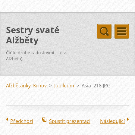
Sestry svaté
Alžběty
Čiňte druhé radostnými ... (sv.
Alžběta)
Alžbětanky Krnov
>
Jubileum
>
Asia 218.JPG
Předchozí
Spustit prezentaci
Následující