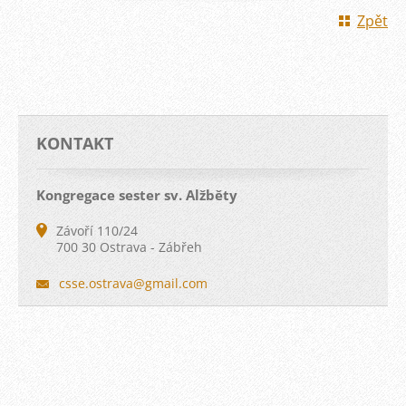
Zpět
KONTAKT
Kongregace sester sv. Alžběty
Závoří 110/24
700 30 Ostrava - Zábřeh
csse.ost
rava@gma
il.com