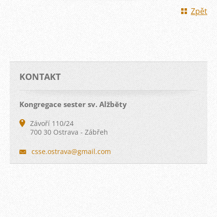
Zpět
KONTAKT
Kongregace sester sv. Alžběty
Závoří 110/24
700 30 Ostrava - Zábřeh
csse.ost
rava@gma
il.com