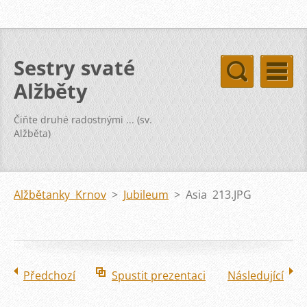
Sestry svaté
Alžběty
Čiňte druhé radostnými ... (sv.
Alžběta)
Alžbětanky Krnov
>
Jubileum
>
Asia 213.JPG
Předchozí
Spustit prezentaci
Následující