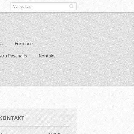
ká
Formace
stra Paschalis
Kontakt
KONTAKT