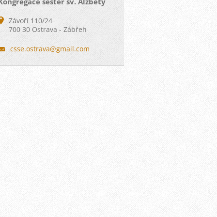
Kongregace sester sv. Alžběty
Závoří 110/24
700 30 Ostrava - Zábřeh
csse.ost
rava@gma
il.com