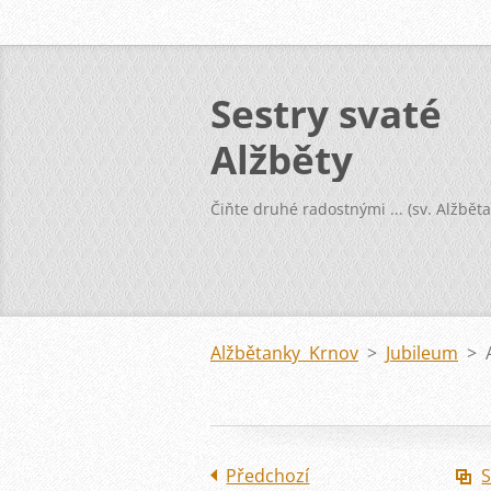
Sestry svaté
Alžběty
Čiňte druhé radostnými ... (sv. Alžběta
Alžbětanky Krnov
>
Jubileum
>
Předchozí
S