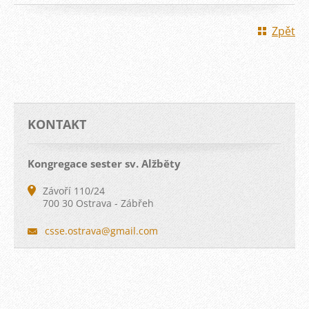
Zpět
KONTAKT
Kongregace sester sv. Alžběty
Závoří 110/24
700 30 Ostrava - Zábřeh
csse.ost
rava@gma
il.com