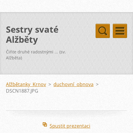
Sestry svaté
Alžběty
Čiňte druhé radostnými ... (sv.
Alžběta)
Alžbětanky Krnov
>
duchovní obnova
>
DSCN1887.JPG
Spustit prezentaci