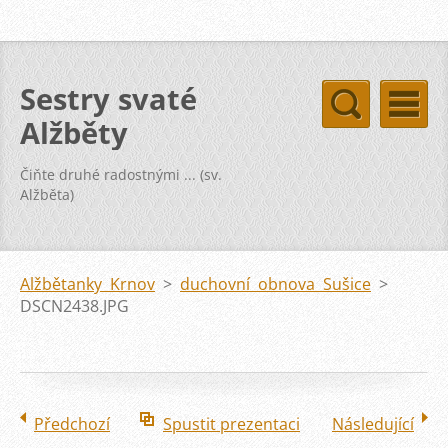
Sestry svaté
Alžběty
Čiňte druhé radostnými ... (sv.
Alžběta)
Alžbětanky Krnov
>
duchovní obnova Sušice
>
DSCN2438.JPG
Předchozí
Spustit prezentaci
Následující