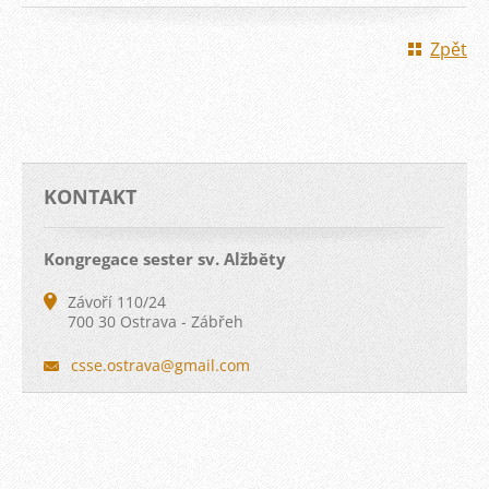
Zpět
KONTAKT
Kongregace sester sv. Alžběty
Závoří 110/24
700 30 Ostrava - Zábřeh
csse.ost
rava@gma
il.com