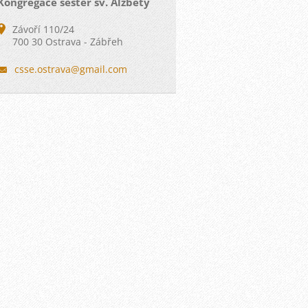
Kongregace sester sv. Alžběty
Závoří 110/24
700 30 Ostrava - Zábřeh
csse.ost
rava@gma
il.com