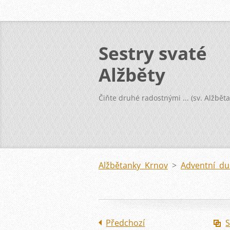
Sestry svaté
Alžběty
Čiňte druhé radostnými ... (sv. Alžběta
Alžbětanky Krnov
>
Adventní du
Předchozí
S