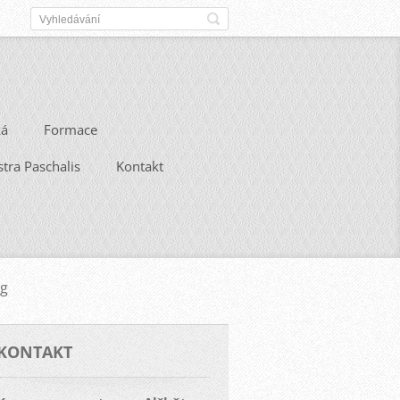
ká
Formace
stra Paschalis
Kontakt
pg
KONTAKT