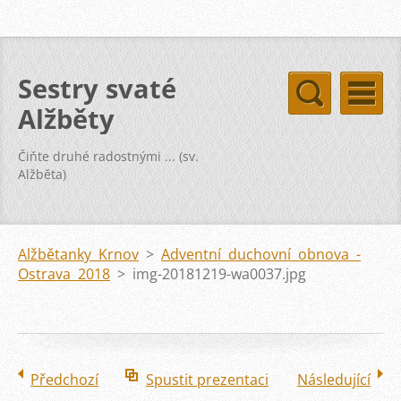
Sestry svaté
Alžběty
Čiňte druhé radostnými ... (sv.
Alžběta)
Alžbětanky Krnov
>
Adventní duchovní obnova -
Ostrava 2018
>
img-20181219-wa0037.jpg
Předchozí
Spustit prezentaci
Následující