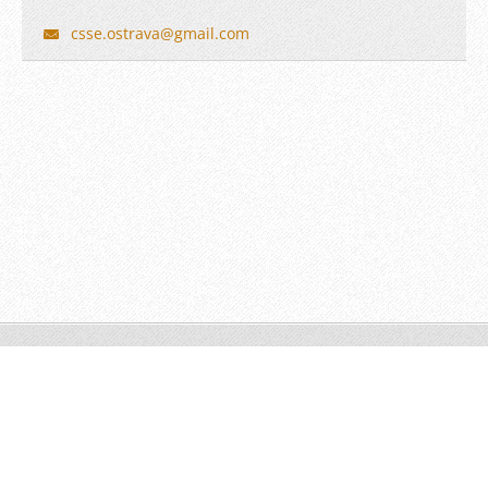
csse.ost
rava@gma
il.com
© 2011
Vytvořte si web zdarma!