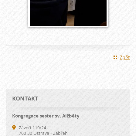
Zpět
KONTAKT
Kongregace sester sv. Alžběty
Závoří 110/24
700 30 Ostrava - Zábřeh