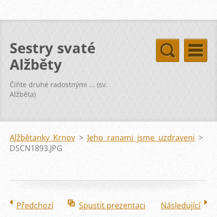
Sestry svaté
Alžběty
Čiňte druhé radostnými ... (sv.
Alžběta)
Alžbětanky Krnov
>
Jeho ranami jsme uzdraveni
>
DSCN1893.JPG
Předchozí
Spustit prezentaci
Následující