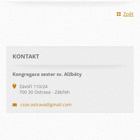
Zpět
KONTAKT
Kongregace sester sv. Alžběty
Závoří 110/24
700 30 Ostrava - Zábřeh
csse.ost
rava@gma
il.com